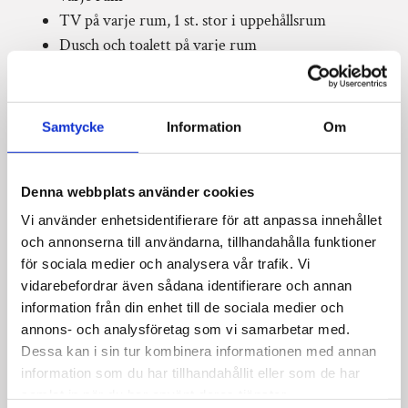
TV på varje rum, 1 st. stor i uppehållsrum
Dusch och toalett på varje rum
OFFERT
Wifi
Tvättmaskin
KONTAKT
Torktumlare
Samtycke
Information
Om
Frys
Kylskåp (2 st. stora)
Brödrost
Denna webbplats använder cookies
Mikro
Vi använder enhetsidentifierare för att anpassa innehållet
Vattenkokare
och annonserna till användarna, tillhandahålla funktioner
Kaffemaskin
för sociala medier och analysera vår trafik. Vi
vidarebefordrar även sådana identifierare och annan
Diskmaskin
information från din enhet till de sociala medier och
Grillpaviljong med sittbänkar och bord under tak
annons- och analysföretag som vi samarbetar med.
Torr ved
Dessa kan i sin tur kombinera informationen med annan
Privat enklare badplats med sandstrand, 1500 m
information som du har tillhandahållit eller som de har
bort
samlat in när du har använt deras tjänster.