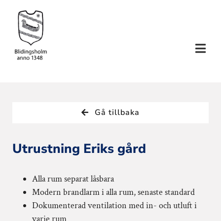
Fortsätt
till
innehållet
Togg
Navi
SEMESTERHUS
Gå tillbaka
KONFERENS
Utrustning Eriks gård
SLÄKTTRÄFF
Alla rum separat låsbara
AKTIVITETER
Modern brandlarm i alla rum, senaste standard
Dokumenterad ventilation med in- och utluft i
TILLVAL
varje rum