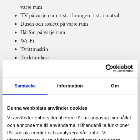
varje rum
TV på varje rum, 1 st. i loungen, 1 st. i matsal
OFFERT
Dusch och toalett på varje rum
Hårfön på varje rum
KONTAKT
Wi-Fi
Tvättmaskin
Torktumlare
Frys
Kylskåp (2 st.)
Brödrost
Samtycke
Information
Om
Mikro
Vattenkokare
Kaffemaskin
Denna webbplats använder cookies
Diskmaskin
Vi använder enhetsidentifierare för att anpassa innehållet
Grillpaviljong med sittbänkar och bord under tak
och annonserna till användarna, tillhandahålla funktioner
Torr ved
för sociala medier och analysera vår trafik. Vi