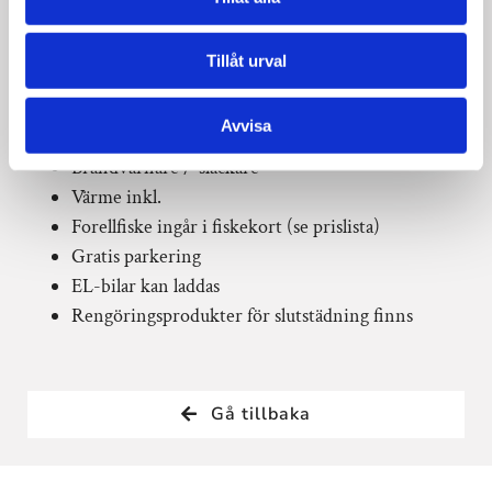
Lekplats för småbarn
Hundar är tillåtna, endast i koppel mot en avgift,
Tillåt urval
se prislista! (flera hundrum 28, 30, 32 – nedre
plan)
Avvisa
Rökning förbjuden inomhus
Brandvarnare /-släckare
Värme inkl.
Forellfiske ingår i fiskekort (se prislista)
Gratis parkering
EL-bilar kan laddas
Rengöringsprodukter för slutstädning finns
Gå tillbaka