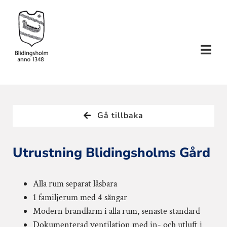
Fortsätt
till
innehållet
Togg
Navi
SEMESTERHUS
Gå tillbaka
KONFERENS
Utrustning Blidingsholms Gård
SLÄKTTRÄFF
Alla rum separat låsbara
AKTIVITETER
1 familjerum med 4 sängar
Modern brandlarm i alla rum, senaste standard
TILLVAL
Dokumenterad ventilation med in- och utluft i