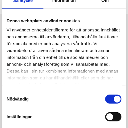
Samtycke
Information
Om
OFFERT
Denna webbplats använder cookies
INSTÄLLNINGAR FÖR COOKIES
Vi använder enhetsidentifierare för att anpassa innehållet
KONTAKT
och annonserna till användarna, tillhandahålla funktioner
Cookies
för sociala medier och analysera vår trafik. Vi
vidarebefordrar även sådana identifierare och annan
Vi använder cookies och liknande teknik för att säkra
information från din enhet till de sociala medier och
webbplatsens funktionalitet och tillåter dig att spara
annons- och analysföretag som vi samarbetar med.
dina preferenser. Vi använder även cookies som samlar
Dessa kan i sin tur kombinera informationen med annan
information om hur du använder vår webbplats, hur du
information som du har tillhandahållit eller som de har
hittade till vår webbplats, information om den enhet du
samlat in när du har använt deras tjänster.
använder, för att anpassa innehållet och annonserna till
Samtyckesval
användarna, tillhandahålla funktioner för sociala medier
Nödvändig
och analysera vår trafik.
Inställningar
Vi vidarebefordrar även sådana identifierare och annan
information från din enhet till de sociala medier och